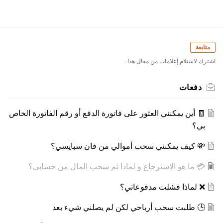
متابعة
اشترك لاستلام إعلامات من مقال هذا.
دفعات
🧾 أين يمكنني العثور على فاتورة الدفع أو رقم الفاتورة الخاص
بي؟
💸 كيف يمكنني سحب أموالي من فان سبايسي؟
💳 ما هو الاسترجاع و لماذا تم سحب المال من حسابي؟
❌ لماذا فشلت مدفوعاتي؟
🕒 طلبت سحب أرباحي لكن لم يصلني شيء بعد