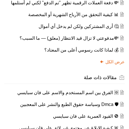
💸 دفعة العملات الرقمية تظهر "تم الدفع" لكني لم أستلمها
📊 كيفية التحقق من الأرباح الشهرية أو المخصصة
🤔 أرى المشتركين ولكن لم يدخل أي أموال
💸مدفوعتي لا تزال قيد الانتظار (معلق) — ما السبب؟
💰 لماذا كانت رسومي أعلى من المعتاد؟
عرض الكل
مقالات
ذات صلة
🆔 الفرق بين اسم المستخدم والاسم على فان سبايسي
🛡️ Dmca وسياسة حقوق الطبع والنشر على المعجبين
🚫 القيود العمرية على فان سبايسي
🚨 كيفية الإبلاغ عن محتوى غير لائق على فان سبايسي