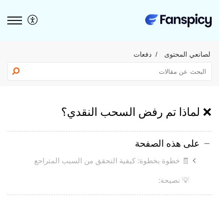
لصانعي المحتوى
دفعات
❌ لماذا تم رفض السحب النقدي؟
على هذه الصفحة
🧾 خطوة بخطوة: كيفية التحقق من السبب المتراجع
💡 نصيحة: