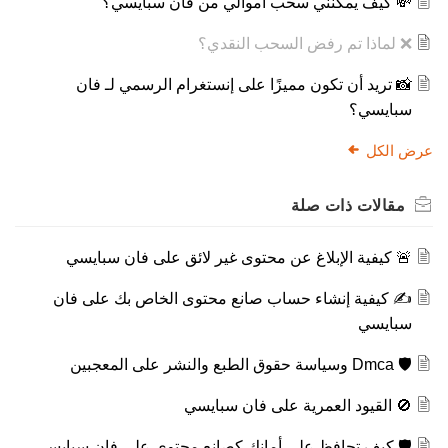
💸 كيف يمكنني سحب أموالي من فان سبايسي؟
❌ لماذا تم رفض السحب النقدي؟
📸 تريد أن تكون مميزًا على إنستغرام الرسمي لـ فان
سبايسي؟
عرض الكل
مقالات
ذات صلة
🚨 كيفية الإبلاغ عن محتوى غير لائق على فان سبايسي
✍️ كيفية إنشاء حساب صانع محتوى الخاص بك على فان
سبايسي
🛡️ Dmca وسياسة حقوق الطبع والنشر على المعجبين
🚫 القيود العمرية على فان سبايسي
🛡️ كيف تحافظ على أمانك كصانع محتوى على فان سبايسي